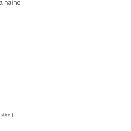
la haine
ustice ]