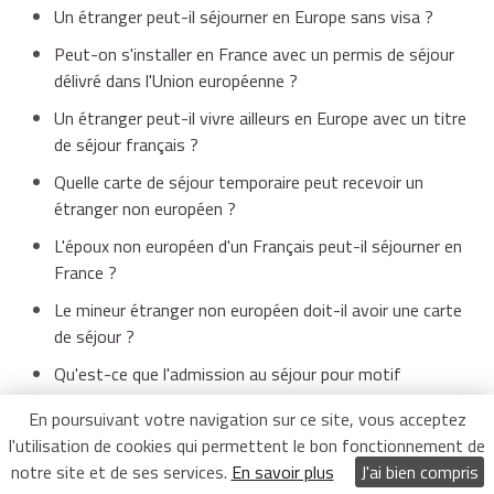
Un étranger peut-il séjourner en Europe sans visa ?
Peut-on s'installer en France avec un permis de séjour
délivré dans l'Union européenne ?
Un étranger peut-il vivre ailleurs en Europe avec un titre
de séjour français ?
Quelle carte de séjour temporaire peut recevoir un
étranger non européen ?
L'époux non européen d'un Français peut-il séjourner en
France ?
Le mineur étranger non européen doit-il avoir une carte
de séjour ?
Qu'est-ce que l'admission au séjour pour motif
humanitaire ou exceptionnel ?
En poursuivant votre navigation sur ce site, vous acceptez
Quelle est la procédure pour le séjour de l'étranger
l'utilisation de cookies qui permettent le bon fonctionnement de
malade ?
notre site et de ses services.
En savoir plus
J'ai bien compris