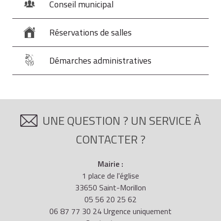
de validité du contrôle, la date et lieu du contrôle
Conseil municipal
technique, son numéro d'agrément contrôleur et son
visa.
Réservations de salles
Si le résultat du contrôle technique est favorable et si
Démarches administratives
le véhicule est équipé d'un pare-brise, le contrôleur fixe
une vignette sur la partie inférieure droite du pare-
brise visible de l'extérieur (sauf pour les véhicules de
collection).
UNE QUESTION ? UN SERVICE À
CONTACTER ?
Mairie :
1 place de l'église
33650 Saint-Morillon
05 56 20 25 62
06 87 77 30 24 Urgence uniquement