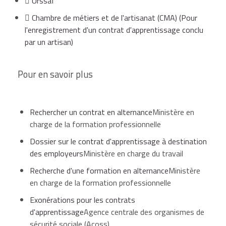
Urssaf
des accidents du travail et des maladies
L'obligation de transmettre à la chambre consulaire la
professionnelles).
Chambre de métiers et de l'artisanat (CMA)
(Pour
fiche médicale d'aptitude délivrée par le médecin du
l'enregistrement d'un contrat d'apprentissage conclu
travail, au plus tard dans les 15 jours qui suivent
par un artisan)
l'enregistrement du contrat, a été supprimée.
Pour en savoir plus
La visite médicale d'embauche reste obligatoire, dans
un délai de 2 mois suivant l'embauche.
Rechercher un contrat en alternance
Ministère en
En ligne
Sur place
Par correspondance
charge de la formation professionnelle
Dossier sur le contrat d'apprentissage à destination
des employeurs
Ministère en charge du travail
Site internet :
https://www.alternance.emploi.gouv.fr/portail_alterna
Recherche d'une formation en alternance
Ministère
jsp=plugins/GestionComptes/jsp/creation/creation-
en charge de la formation professionnelle
controller.jsp
Exonérations pour les contrats
Ministère en charge du travail
d'apprentissage
Agence centrale des organismes de
sécurité sociale (Acoss)