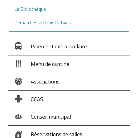
À noter
La Bibliothèque
l'organisme public peut faire paraître une publicité
Démarches administratives
supplémentaire sur un autre support que celui choisi à
titre principal, dans la presse spécialisée
correspondant au secteur économique concerné
Paiement extra-scolaire
(informatique, communication, travaux, par exemple)
par exemple.
Menu de cantine
Associations
CCAS
Conseil municipal
Réservations de salles