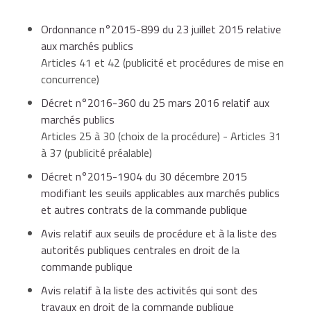
Seuils de procédure formalisée applicables du 1er
totale des fournitures et des services considérés
janvier 2016 au 31 décembre 2017 (montants hors
Ordonnance n°2015-899 du 23 juillet 2015 relative
comme
homogènes
qui sont pris en compte, soit
taxes)
aux marchés publics
en dessous
de
25 000 €
parce qu'ils ont une
caractéristique propre
(une
Fournitures
de
90 000 €
à
Articles 41 et 42 (publicité et procédures de mise en
de
à
paire de ciseaux est une fourniture de bureau pour
et services
134 999,99 €
concurrence)
25 000 €
89 999,99 €
Objet du
une administration et un matériel chirurgical pour
Seuils de procédure formalisée
marché
un hôpital), soit parce qu'ils constituent une
unité
Décret n°2016-360 du 25 mars 2016 relatif aux
fonctionnelle
c'est-à-dire parce qu'ils servent à la
marchés publics
même chose (ensemble des prestations
Articles 25 à 30 (choix de la procédure) - Articles 31
en dessous
de
25 000 €
nécessaires à un même projet).
de
90 000 €
à
à 37 (publicité préalable)
Travaux
de
à
5 224 999,99 
25 000 €
89 999,99 €
Décret n°2015-1904 du 30 décembre 2015
à partir de
135 000 €
pour l'État
modifiant les seuils applicables aux marchés publics
et ses établissements publics
Par exemple, un besoin de fournitures de bureau doit
et autres contrats de la commande publique
être estimé en prenant en compte le coût de toutes
Avis relatif aux seuils de procédure et à la liste des
les fournitures (sans séparer les stylos à bille et les
Publicité
autorités publiques centrales en droit de la
crayons à papier, par exemple), les fournitures de
non
Publicité libre ou adaptée
à partir de
209 000 €
pour les
commande publique
bureau représentant une catégorie homogène au sens
obligatoire
collectivités territoriales et les
des marchés publics.
établissements publics de santé
Avis relatif à la liste des activités qui sont des
Fournitures
travaux en droit de la commande publique