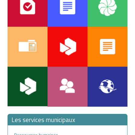
Dans le cas où plusieurs auteurs ont collaboré à sa
création, elle est la propriété commune des coauteurs
des bibliothèques, musées et services d'archives,
qui sont donc obligés de s'accorder pour exercer leur
droit.
À savoir
de consultation par des personnes handicapées,
le droit d'auteur ne doit pas être confondu avec le
droit de la propriété industrielle, qui concerne les
d'analyses, citations, revues de presse, sous
marques, brevets, dessins et modèles.
réserve que soient indiqués clairement le nom de
l'auteur et la source.
Les services municipaux
Ressources humaines