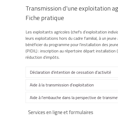
Transmission d'une exploitation ag
Fiche pratique
Les exploitants agricoles (chefs d'exploitation indiv
leurs exploitations hors du cadre familial, à un jeune
bénéficier du programme pour l'installation des jeune
(PIDIL) : inscription au répertoire départ installation
réduction d'impôts.
Déclaration d'intention de cessation d'activité
Aide à la transmission d'exploitation
Sauf en cas de force majeure, un exploitant agric
déclarer son intention de cesser son exploitation e
Aide à l'embauche dans la perspective de transmet
chambre d'agriculture dont il dépend une déclaratio
Pour bénéficier d'aides, l'exploitant doit :
Services en ligne et formulaires
Les services chargés de gérer les retraites doiven
L'exploitant agricole, âgé d'au moins 57 ans, qui 