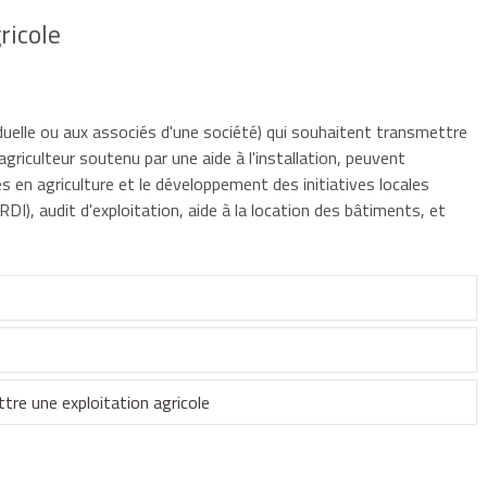
ricole
iduelle ou aux associés d'une société) qui souhaitent transmettre
 agriculteur soutenu par une aide à l'installation, peuvent
s en agriculture et le développement des initiatives locales
 (RDI), audit d'exploitation, aide à la location des bâtiments, et
ole, au moins 3 ans avant son départ prévu en retraite, doit
t indiquer si elle va devenir disponible, en transmettant à la
tre une exploitation agricole
n d'intention de cessation d'activité agricole (DICAA).
t informer individuellement chaque exploitant agricole de cette
emploie à temps plein, dans la perspective de lui transmettre