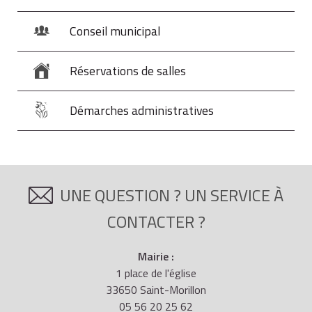
"investissement de suivi".
Conseil municipal
fusion ou scission,
Réservations de salles
cession stipulée obligatoire par un pacte
Démarches administratives
d'associés ou actionnaires,
offre publique d'échange (OPE).
UNE QUESTION ? UN SERVICE À
CONTACTER ?
Mairie :
1 place de l'église
33650 Saint-Morillon
05 56 20 25 62