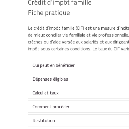
Crédit d'impôt famille
Fiche pratique
Le crédit d'impôt famille (CIF) est une mesure d'inc
de mieux concilier vie familiale et vie professionnel
crèches ou d'aide versée aux salariés et aux dirigean
impôt sous certaines conditions. Le taux du CIF var
Qui peut en bénéficier
Dépenses éligibles
Les entreprises pouvant bénéficier du crédit d'imp
Calcul et taux
Peuvent permettre d'être éligible au crédit d'impô
celles dont les bénéfices sont imposés à l'impôt
Comment procéder
Le calcul du crédit d'impôt famille est effectué par
régime réel normal ou simplifié d'imposition, 
selon le régime de la déclaration contrôlée,
dépenses ayant pour objet de financer la créat
Restitution
Son montant est plafonné à
Le crédit d'impôt doit être imputé sur l'impôt sur l
500 000 €
par an.
soit exploitée directement par l'entreprise, so