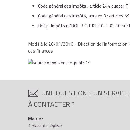
Les dépenses de fonctionnement de la structure d'
Les éventuelles subventions publiques reçues pou
Code général des impôts : article 244 quater F
exemple les dotations aux amortissements des bi
reporter le montant du crédit impôt sur sa
consommables, les dépenses de petit matériel et bi
Code général des impôts, annexe 3 : articles 49
destinés à maintenir en état les immobilisations et
Bofip-Impôts n°BOI-BIC-RICI-10-130-10 sur le 
Modifié le 20/04/2016 - Direction de l'information l
des finances
UNE QUESTION ? UN SERVICE
À CONTACTER ?
Mairie :
1 place de l'église