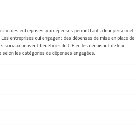
itation des entreprises aux dépenses permettant à leur personnel
le. Les entreprises qui engagent des dépenses de mise en place de
ts sociaux peuvent bénéficier du CIF en les déduisant de leur
ie selon les catégories de dépenses engagées.
ôt sont :
t les dépenses suivantes :
 sur le revenu (IR) ou l'impôt sur les sociétés (IS), d'après le
 année civile.
de façon automatique ou sur option, ou à l'impôt sur le revenu
ion et le fonctionnement d'une halte-garderie et d'une crèche,
es bénéfices dû par l'entreprise au titre de l'année au cours de
it exploitée selon un mode inter-entreprises, et assurant