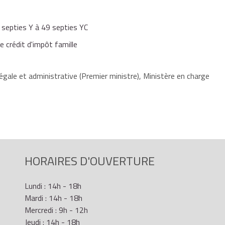
accueil ouvrant droit au crédit d'impôt peuvent être par
r financer ces dépenses doivent être déduites.
ens meubles et immeubles, les achats de matières
déclaration complémentaire des revenus n°2042 C pro
ens de faible valeur, les frais d'entretien et de réparation
 septies Y à 49 septies YC
 installations, etc.
crédit d'impôt famille
égale et administrative (Premier ministre), Ministère en charge
HORAIRES D'OUVERTURE
Lundi : 14h - 18h
Mardi : 14h - 18h
Mercredi : 9h - 12h
Jeudi : 14h - 18h