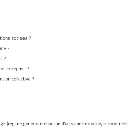
ations sociales ?
rié ?
al ?
ne entreprise ?
tion collective ?
ge (régime général, embauche d'un salarié expatrié, licenciement