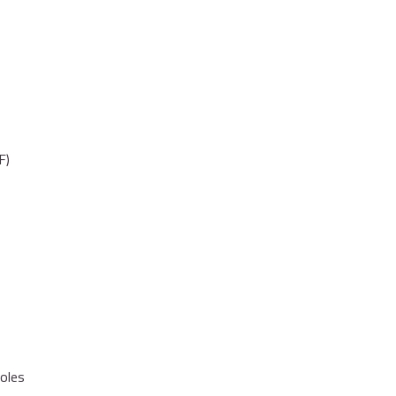
F)
coles