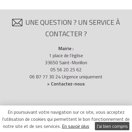
UNE QUESTION ? UN SERVICE À
CONTACTER ?
Mairie :
1 place de l'église
33650 Saint-Morillon
05 56 20 25 62
06 87 77 30 24 Urgence uniquement
> Contactez-nous
HORAIRES D'OUVERTURE
En poursuivant votre navigation sur ce site, vous acceptez
l'utilisation de cookies qui permettent le bon fonctionnement de
notre site et de ses services.
En savoir plus
J'ai bien compris
Lundi : 14h - 18h