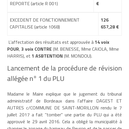
REPORTE (article R 001)
€
EXCEDENT DE FONCTIONNEMENT
126
CAPITALISE (article 1068)
657,28 €
L’affectation des résultats est approuvée à
14 voix
POUR
,
3 voix CONTRE
(M. BENESSE, Mme CAIOLA, Mme
HARRIS), et
1 ASBTENTION
(M. MONDOU).
Lancement de la procédure de révision
allégée n° 1 du PLU
Madame le Maire explique que le jugement du tribunal
administratif de Bordeaux dans l’affaire DAGEST ET
AUTRES c/COMMUNE DE SAINT-MORILLON rendu le 7
juillet 2017 a fait "tomber" une partie du PLU qui a été
approuvé le 29 avril 2016. Cela a obligé la municipalité à
changer le zonage du hameau de Peyron et de le passer de