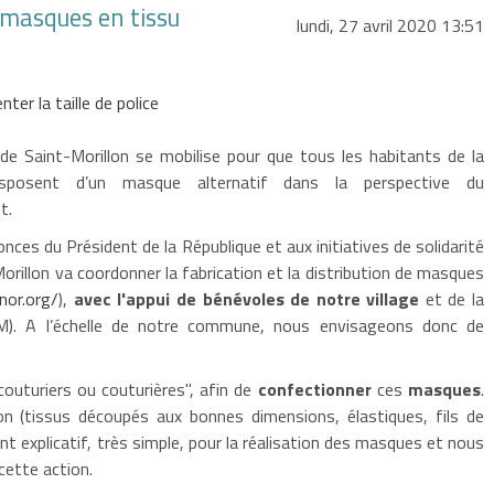
e masques en tissu
lundi, 27 avril 2020 13:51
ter la taille de police
 Saint-Morillon se mobilise pour que tous les habitants de la
posent d’un masque alternatif dans la perspective du
t.
nces du Président de la République et aux initiatives de solidarité
illon va coordonner la fabrication et la distribution de masques
nor.org/
),
avec l'appui de bénévoles de notre village
et de la
. A l’échelle de notre commune, nous envisageons donc de
outuriers ou couturières", afin de
confectionner
ces
masques
.
on (tissus découpés aux bonnes dimensions, élastiques, fils de
explicatif, très simple, pour la réalisation des masques et nous
cette action.