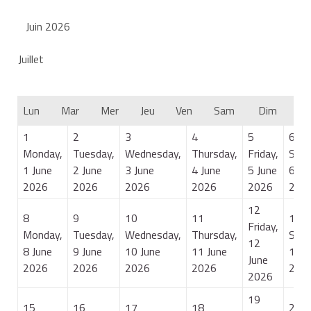
Juin 2026
Juillet
Lun
Mar
Mer
Jeu
Ven
Sam
Dim
1
2
3
4
5
6
Monday,
Tuesday,
Wednesday,
Thursday,
Friday,
Satu
1 June
2 June
3 June
4 June
5 June
6 Ju
2026
2026
2026
2026
2026
202
12
8
9
10
11
13
Friday,
Monday,
Tuesday,
Wednesday,
Thursday,
Satu
12
8 June
9 June
10 June
11 June
13 J
June
2026
2026
2026
2026
202
2026
19
15
16
17
18
20