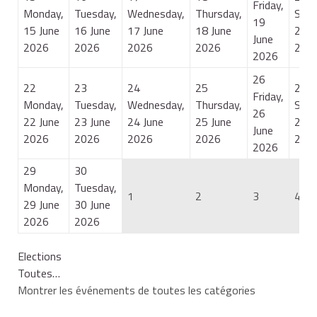
Friday,
Monday,
Tuesday,
Wednesday,
Thursday,
Satu
19
15 June
16 June
17 June
18 June
20 J
June
2026
2026
2026
2026
202
2026
26
22
23
24
25
27
Friday,
Monday,
Tuesday,
Wednesday,
Thursday,
Satu
26
22 June
23 June
24 June
25 June
27 J
June
2026
2026
2026
2026
202
2026
29
30
Monday,
Tuesday,
1
2
3
4
29 June
30 June
2026
2026
Elections
Toutes…
Montrer les événements de toutes les catégories