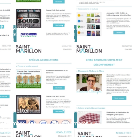
Newsletter
Newsletter
25 août
5 mai
2020
2020
Newsletter
Newsletter
20
29
décembre
novembre
2019
2019