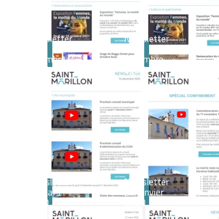
Newsletter
Newsletter
16
10
décembre
novembre
2020
2020
Newsletter
Newsletter
21 mars
23 janvier
2020
2020